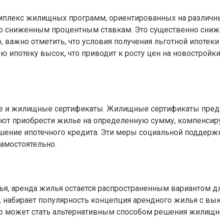
омплекс жилищных программ, ориентированных на различ
 по сниженным процентным ставкам. Это существенно сниж
 важно отметить, что условия получения льготной ипотеки
ую ипотеку высок, что приводит к росту цен на новостройк
ье и жилищные сертификаты. Жилищные сертификаты пред
ют приобрести жилье на определенную сумму, компенсиру
гашение ипотечного кредита. Эти меры социальной поддер
самостоятельно.
я, аренда жилья остается распространенным вариантом дл
им, набирает популярность концепция арендного жилья с 
Это может стать альтернативным способом решения жилищн