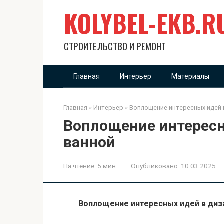
Перейти
KOLYBEL-EKB.R
к
контенту
СТРОИТЕЛЬСТВО И РЕМОНТ
Главная
Интерьер
Материалы
Главная
»
Интерьер
»
Воплощение интересных идей 
Воплощение интересн
ванной
На чтение:
5 мин
Опубликовано:
10.03.2025
Воплощение интересных идей в диз