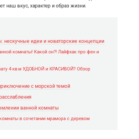
т наш вкус, характер и образ жизни.
: нескучные идеи и новаторские концепции
ной комнаты! Какой он?! Лайфхак про фен и
нату 4 кв.м УДОБНОЙ и КРАСИВОЙ? Обзор
приключение с морской темой
 расслабления
рмлении ванной комнаты
 комнаты в сочетании мрамора с деревом