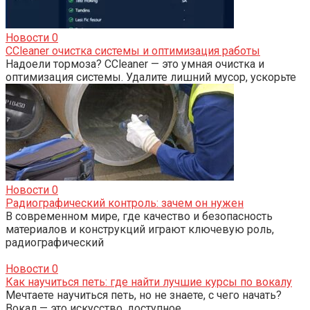
Новости
0
CCleaner очистка системы и оптимизация работы
Надоели тормоза? CCleaner — это умная очистка и
оптимизация системы. Удалите лишний мусор, ускорьте
Новости
0
Радиографический контроль: зачем он нужен
В современном мире, где качество и безопасность
материалов и конструкций играют ключевую роль,
радиографический
Новости
0
Как научиться петь: где найти лучшие курсы по вокалу
Мечтаете научиться петь, но не знаете, с чего начать?
Вокал — это искусство, доступное