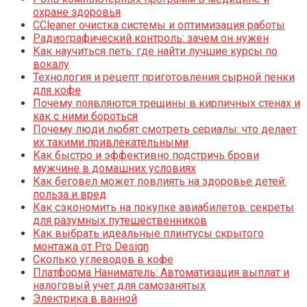
охране здоровья
CCleaner очистка системы и оптимизация работы
Радиографический контроль: зачем он нужен
Как научиться петь: где найти лучшие курсы по
вокалу
Технология и рецепт приготовления сырной пенки
для кофе
Почему появляются трещины в кирпичных стенах и
как с ними бороться
Почему люди любят смотреть сериалы: что делает
их такими привлекательными
Как быстро и эффективно подстричь брови
мужчине в домашних условиях
Как беговел может повлиять на здоровье детей:
польза и вред
Как сэкономить на покупке авиабилетов: секреты
для разумных путешественников
Как выбрать идеальные плинтусы скрытого
монтажа от Pro Design
Сколько углеводов в кофе
Платформа Наниматель: Автоматизация выплат и
налоговый учет для самозанятых
Электрика в ванной