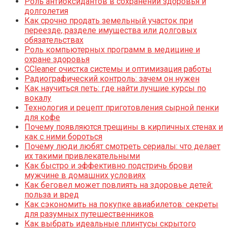
Роль антиоксидантов в сохранении здоровья и
долголетия
Как срочно продать земельный участок при
переезде, разделе имущества или долговых
обязательствах
Роль компьютерных программ в медицине и
охране здоровья
CCleaner очистка системы и оптимизация работы
Радиографический контроль: зачем он нужен
Как научиться петь: где найти лучшие курсы по
вокалу
Технология и рецепт приготовления сырной пенки
для кофе
Почему появляются трещины в кирпичных стенах и
как с ними бороться
Почему люди любят смотреть сериалы: что делает
их такими привлекательными
Как быстро и эффективно подстричь брови
мужчине в домашних условиях
Как беговел может повлиять на здоровье детей:
польза и вред
Как сэкономить на покупке авиабилетов: секреты
для разумных путешественников
Как выбрать идеальные плинтусы скрытого