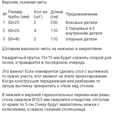
Верхняя, съемная часть
Размер
Кол-во
Длина
№
Предназначение
трубы (мм)
(шт.)
(см)
1
50×25
2
250
боковые детали
2 торцевые и 2
2
50×25
4
110
внутренние детали
3
50×40
2
110
опорные детали
Квадратный пруток 15×15 мм будет служить опорой для
полок, и приварится в последнюю очередь.
Это важно! Если планируется сделать стол с вытяжкой,
то нужно учесть этот момент на этапе проектирования.
Когда конструкция передвижная или разборная, то
лучше вытяжку прикрепить к стене над столом.
В нижней и верхней горизонтальных перемычках рамы
стола, сверлом Ø10,5 мм сверлится отверстие, отступив
от краев по 5 см. Снизу будут закреплены ножки с
колесиками, а сверху съемная столешница.