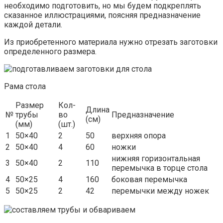
необходимо подготовить, но мы будем подкреплять
сказанное иллюстрациями, поясняя предназначение
каждой детали.
Из приобретенного материала нужно отрезать заготовки
определенного размера.
Рама стола
Размер
Кол-
Длина
№
трубы
во
Предназначение
(см)
(мм)
(шт.)
1
50×40
2
50
верхняя опора
2
50×40
4
60
ножки
нижняя горизонтальная
3
50×40
2
110
перемычка в торце стола
4
50×25
4
160
боковая перемычка
5
50×25
2
42
перемычки между ножек