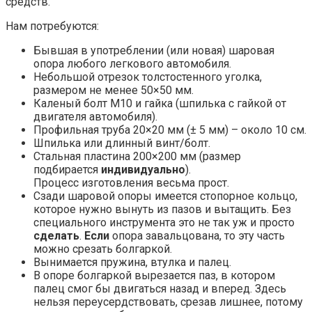
средств.
Нам потребуются:
Бывшая в употреблении (или новая) шаровая
опора любого легкового автомобиля.
Небольшой отрезок толстостенного уголка,
размером не менее 50×50 мм.
Каленый болт М10 и гайка (шпилька с гайкой от
двигателя автомобиля).
Профильная труба 20×20 мм (± 5 мм) – около 10 см.
Шпилька или длинный винт/болт.
Стальная пластина 200×200 мм (размер
подбирается
индивидуально
).
Процесс изготовления весьма прост.
Сзади шаровой опоры имеется стопорное кольцо,
которое нужно вынуть из пазов и вытащить. Без
специального инструмента это не так уж и просто
сделать
.
Если
опора завальцована, то эту часть
можно срезать болгаркой.
Вынимается пружина, втулка и палец.
В опоре болгаркой вырезается паз, в котором
палец смог бы двигаться назад и вперед. Здесь
нельзя переусердствовать, срезав лишнее, потому