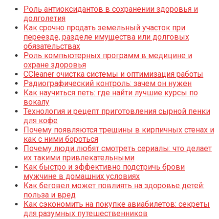
Роль антиоксидантов в сохранении здоровья и
долголетия
Как срочно продать земельный участок при
переезде, разделе имущества или долговых
обязательствах
Роль компьютерных программ в медицине и
охране здоровья
CCleaner очистка системы и оптимизация работы
Радиографический контроль: зачем он нужен
Как научиться петь: где найти лучшие курсы по
вокалу
Технология и рецепт приготовления сырной пенки
для кофе
Почему появляются трещины в кирпичных стенах и
как с ними бороться
Почему люди любят смотреть сериалы: что делает
их такими привлекательными
Как быстро и эффективно подстричь брови
мужчине в домашних условиях
Как беговел может повлиять на здоровье детей:
польза и вред
Как сэкономить на покупке авиабилетов: секреты
для разумных путешественников