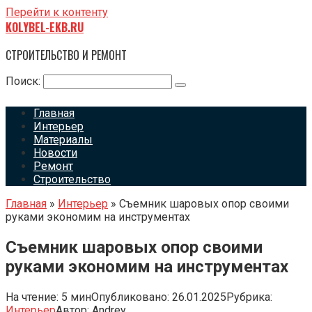
Перейти к контенту
KOLYBEL-EKB.RU
СТРОИТЕЛЬСТВО И РЕМОНТ
Поиск:
Главная
Интерьер
Материалы
Новости
Ремонт
Строительство
Главная
»
Интерьер
»
Съемник шаровых опор своими
руками экономим на инструментах
Съемник шаровых опор своими
руками экономим на инструментах
На чтение:
5 мин
Опубликовано:
26.01.2025
Рубрика:
Интерьер
Автор:
Andrey