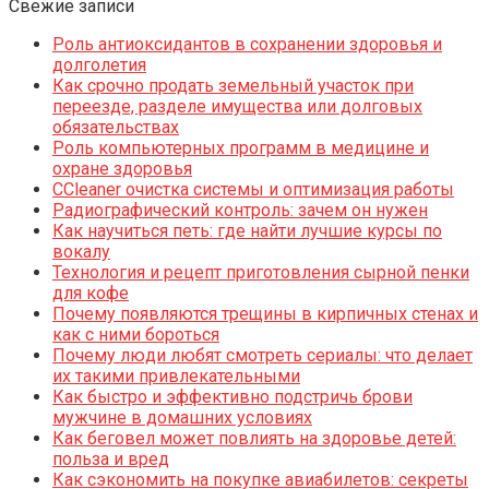
Свежие записи
Роль антиоксидантов в сохранении здоровья и
долголетия
Как срочно продать земельный участок при
переезде, разделе имущества или долговых
обязательствах
Роль компьютерных программ в медицине и
охране здоровья
CCleaner очистка системы и оптимизация работы
Радиографический контроль: зачем он нужен
Как научиться петь: где найти лучшие курсы по
вокалу
Технология и рецепт приготовления сырной пенки
для кофе
Почему появляются трещины в кирпичных стенах и
как с ними бороться
Почему люди любят смотреть сериалы: что делает
их такими привлекательными
Как быстро и эффективно подстричь брови
мужчине в домашних условиях
Как беговел может повлиять на здоровье детей:
польза и вред
Как сэкономить на покупке авиабилетов: секреты