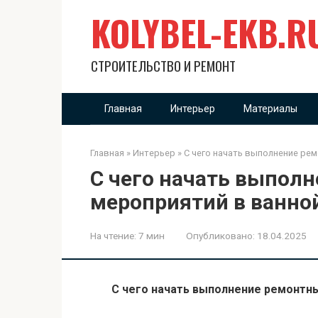
Перейти
KOLYBEL-EKB.R
к
контенту
СТРОИТЕЛЬСТВО И РЕМОНТ
Главная
Интерьер
Материалы
Главная
»
Интерьер
»
С чего начать выполнение ре
С чего начать выпол
мероприятий в ванно
На чтение:
7 мин
Опубликовано:
18.04.2025
С чего начать выполнение ремонтны