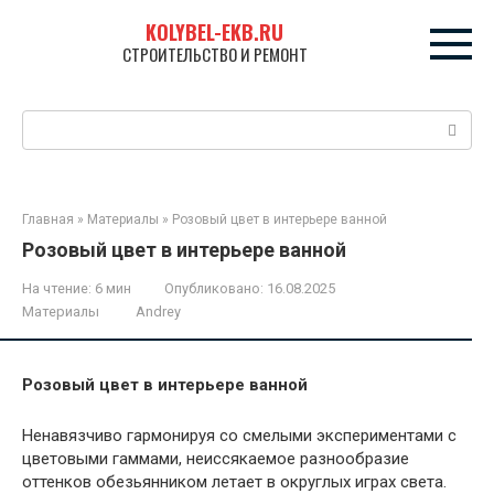
Перейти
KOLYBEL-EKB.RU
к
СТРОИТЕЛЬСТВО И РЕМОНТ
контенту
Поиск:
Главная
»
Материалы
»
Розовый цвет в интерьере ванной
Розовый цвет в интерьере ванной
На чтение:
6 мин
Опубликовано:
16.08.2025
Материалы
Andrey
Розовый цвет в интерьере ванной
Ненавязчиво гармонируя со смелыми экспериментами с
цветовыми гаммами, неиссякаемое разнообразие
оттенков обезьянником летает в округлых играх света.