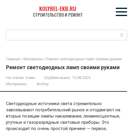
Перейти
KOLYBEL-EKB.RU
к
СТРОИТЕЛЬСТВО И РЕМОНТ
контенту
Поиск:
Главная
»
Материалы
»
Ремонт светодиодных ламп своими руками
Ремонт светодиодных ламп своими руками
На чтение:
6 мин
Опубликовано:
15.08.2025
Материалы
Andrey
Светодиодные источники света стремительно
завоевывают потребительский рынок и отодвигают на
вторые позиции лампы накаливания, люминесцентные,
ртутные и газоразрядные световые приборы. Это
происходит по очень простой причине — первое,