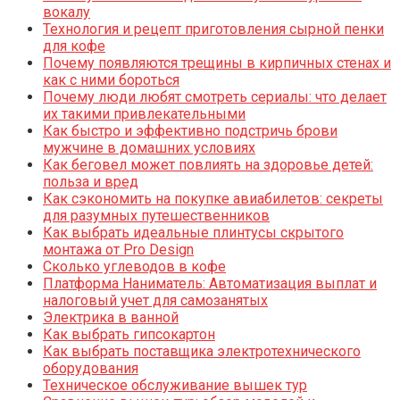
вокалу
Технология и рецепт приготовления сырной пенки
для кофе
Почему появляются трещины в кирпичных стенах и
как с ними бороться
Почему люди любят смотреть сериалы: что делает
их такими привлекательными
Как быстро и эффективно подстричь брови
мужчине в домашних условиях
Как беговел может повлиять на здоровье детей:
польза и вред
Как сэкономить на покупке авиабилетов: секреты
для разумных путешественников
Как выбрать идеальные плинтусы скрытого
монтажа от Pro Design
Сколько углеводов в кофе
Платформа Наниматель: Автоматизация выплат и
налоговый учет для самозанятых
Электрика в ванной
Как выбрать гипсокартон
Как выбрать поставщика электротехнического
оборудования
Техническое обслуживание вышек тур