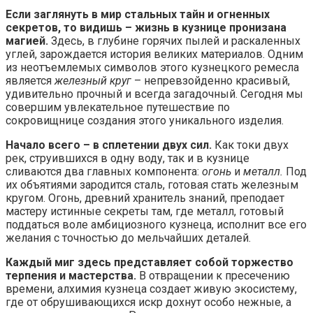
Если заглянуть в мир стальных тайн и огненных
секретов, то видишь – жизнь в кузнице пронизана
магией.
Здесь, в глубине горячих пылей и раскаленных
углей, зарождается история великих материалов. Одним
из неотъемлемых символов этого кузнецкого ремесла
является
железный круг
– непревзойденно красивый,
удивительно прочный и всегда загадочный. Сегодня мы
совершим увлекательное путешествие по
сокровищнице создания этого уникального изделия.
Начало всего – в сплетении двух сил.
Как токи двух
рек, струившихся в одну воду, так и в кузнице
сливаются два главных компонента:
огонь
и
металл.
Под
их объятиями зародится сталь, готовая стать железным
кругом. Огонь, древний хранитель знаний, преподает
мастеру истинные секреты там, где металл, готовый
поддаться воле амбициозного кузнеца, исполнит все его
желания с точностью до мельчайших деталей.
Каждый миг здесь представляет собой торжество
терпения и мастерства.
В отвращении к пресечению
времени, алхимия кузнеца создает живую экосистему,
где от обрушивающихся искр дохнут особо нежные, а