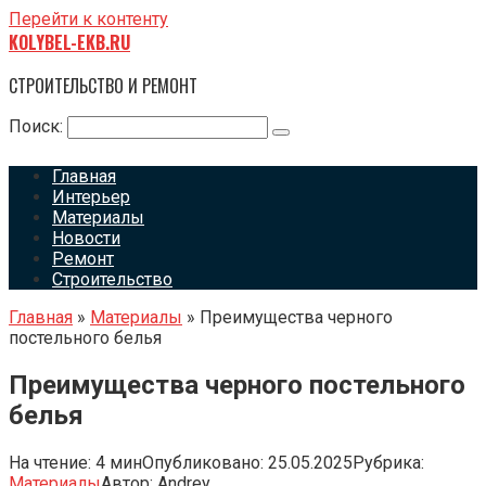
Перейти к контенту
KOLYBEL-EKB.RU
СТРОИТЕЛЬСТВО И РЕМОНТ
Поиск:
Главная
Интерьер
Материалы
Новости
Ремонт
Строительство
Главная
»
Материалы
»
Преимущества черного
постельного белья
Преимущества черного постельного
белья
На чтение:
4 мин
Опубликовано:
25.05.2025
Рубрика:
Материалы
Автор:
Andrey