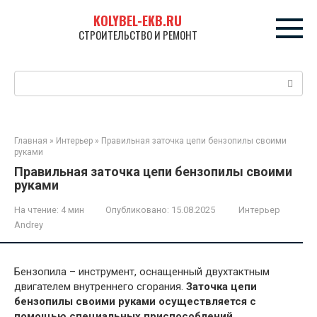
Перейти
KOLYBEL-EKB.RU
к
СТРОИТЕЛЬСТВО И РЕМОНТ
контенту
Поиск:
Главная
»
Интерьер
»
Правильная заточка цепи бензопилы своими
руками
Правильная заточка цепи бензопилы своими
руками
На чтение:
4 мин
Опубликовано:
15.08.2025
Интерьер
Andrey
Бензопила – инструмент, оснащенный двухтактным
двигателем внутреннего сгорания.
Заточка цепи
бензопилы своими руками осуществляется с
помощью специальных приспособлений.