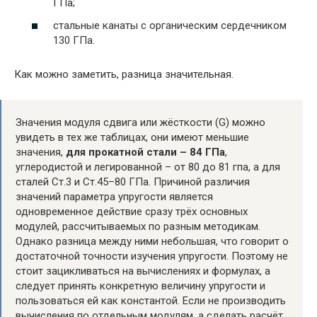
ГПа;
стальные канаты с органическим сердечником
130 ГПа.
Как можно заметить, разница значительная.
Значения модуля сдвига или жёсткости (G) можно
увидеть в тех же таблицах, они имеют меньшие
значения,
для прокатной стали – 84 ГПа
,
углеродистой и легированной – от 80 до 81 гпа, а для
сталей Ст.3 и Ст.45–80 ГПа. Причиной различия
значений параметра упругости является
одновременное действие сразу трёх основных
модулей, рассчитываемых по разным методикам.
Однако разница между ними небольшая, что говорит о
достаточной точности изучения упругости. Поэтому не
стоит зацикливаться на вычислениях и формулах, а
следует принять конкретную величину упругости и
пользоваться ей как константой. Если не производить
вычисления по отдельным модулям, а сделать расчёт