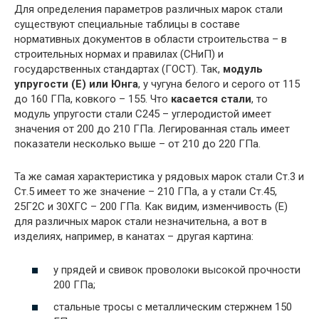
Для определения параметров различных марок стали
существуют специальные таблицы в составе
нормативных документов в области строительства – в
строительных нормах и правилах (СНиП) и
государственных стандартах (ГОСТ). Так,
модуль
упругости (Е) или Юнга
, у чугуна белого и серого от 115
до 160 ГПа, ковкого – 155. Что
касается стали
, то
модуль упругости стали С245 – углеродистой имеет
значения от 200 до 210 ГПа. Легированная сталь имеет
показатели несколько выше – от 210 до 220 ГПа.
Та же самая характеристика у рядовых марок стали Ст.3 и
Ст.5 имеет то же значение – 210 ГПа, а у стали Ст.45,
25Г2С и 30ХГС – 200 ГПа. Как видим, изменчивость (Е)
для различных марок стали незначительна, а вот в
изделиях, например, в канатах – другая картина:
у прядей и свивок проволоки высокой прочности
200 ГПа;
стальные тросы с металлическим стержнем 150