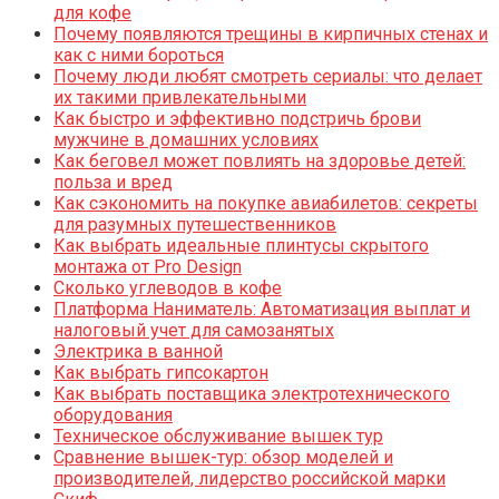
для кофе
Почему появляются трещины в кирпичных стенах и
как с ними бороться
Почему люди любят смотреть сериалы: что делает
их такими привлекательными
Как быстро и эффективно подстричь брови
мужчине в домашних условиях
Как беговел может повлиять на здоровье детей:
польза и вред
Как сэкономить на покупке авиабилетов: секреты
для разумных путешественников
Как выбрать идеальные плинтусы скрытого
монтажа от Pro Design
Сколько углеводов в кофе
Платформа Наниматель: Автоматизация выплат и
налоговый учет для самозанятых
Электрика в ванной
Как выбрать гипсокартон
Как выбрать поставщика электротехнического
оборудования
Техническое обслуживание вышек тур
Сравнение вышек-тур: обзор моделей и
производителей, лидерство российской марки