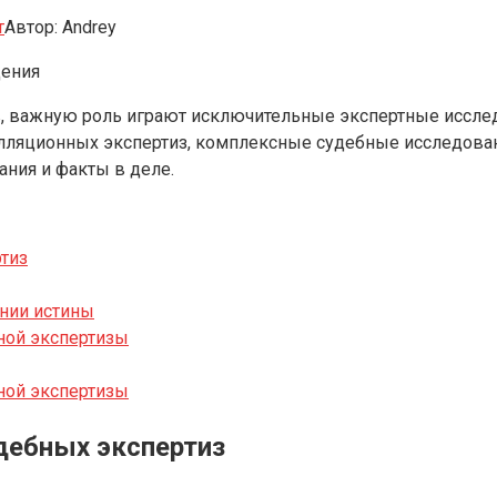
т
Автор:
Andrey
дения
, важную роль играют исключительные экспертные исслед
елляционных экспертиз, комплексные судебные исследова
ния и факты в деле.
тиз
нии истины
ной экспертизы
ной экспертизы
дебных экспертиз