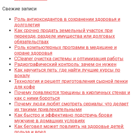
Свежие записи
Роль антиоксидантов в сохранении здоровья и
долголетия
Как срочно продать земельный участок при
переезде, разделе имущества или долговых
обязательствах
Роль компьютерных программ в медицине и
охране здоровья
CCleaner очистка системы и оптимизация работы
Радиографический контроль: зачем он нужен
Как научиться петь: где найти лучшие курсы по
вокалу
Технология и рецепт приготовления сырной пенки
для кофе
Почему появляются трещины в кирпичных стенах и
как с ними бороться
Почему люди любят смотреть сериалы: что делает
их такими привлекательными
Как быстро и эффективно подстричь брови
мужчине в домашних условиях
Как беговел может повлиять на здоровье детей:
польза и вред