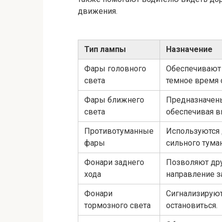
движения.
Тип лампы
Назначение
Фары головного
Обеспечивают 
света
темное время 
Фары ближнего
Предназначены
света
обеспечивая в
Противотуманные
Используются 
фары
сильного туман
Фонари заднего
Позволяют др
хода
направление з
Фонари
Сигнализируют
тормозного света
остановиться.