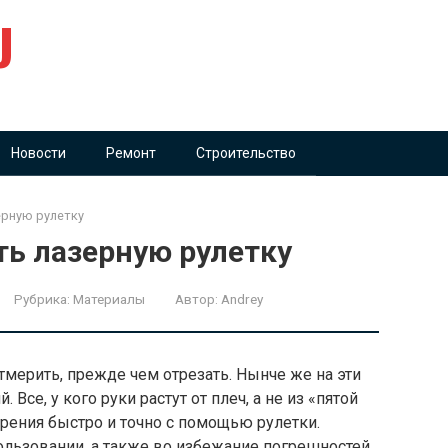
U
Новости
Ремонт
Строительство
ерную рулетку
ть лазерную рулетку
Рубрика:
Материалы
Автор:
Andrey
отмерить, прежде чем отрезать. Нынче же на эти
Все, у кого руки растут от плеч, а не из «пятой
рения быстро и точно с помощью рулетки.
льзовании, а также во избежание погрешностей,