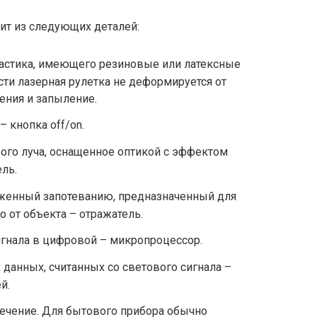
оит из следующих деталей:
ластика, имеющего резиновые или латексные
сти лазерная рулетка не деформируется от
ения и запыление.
 кнопка off/on.
ого луча, оснащенное оптикой с эффектом
ль.
рженный запотеванию, предназначенный для
о от объекта – отражатель.
игнала в цифровой – микропроцессор.
данных, считанных со светового сигнала –
й.
ечение. Для бытового прибора обычно