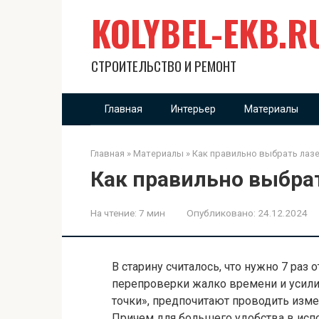
Перейти
KOLYBEL-EKB.R
к
контенту
СТРОИТЕЛЬСТВО И РЕМОНТ
Главная
Интерьер
Материалы
Главная
»
Материалы
»
Как правильно выбрать лаз
Как правильно выбра
На чтение:
7 мин
Опубликовано:
24.12.2024
В старину считалось, что нужно 7 раз 
перепроверки жалко времени и усилий. 
точки», предпочитают проводить изме
Причем для большего удобства в испо