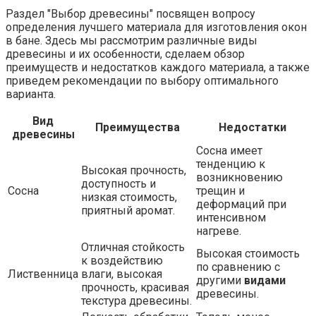
Раздел "Выбор древесины" посвящен вопросу
определения лучшего материала для изготовления окон
в бане. Здесь мы рассмотрим различные виды
древесины и их особенности, сделаем обзор
преимуществ и недостатков каждого материала, а также
приведем рекомендации по выбору оптимального
варианта.
Вид
Преимущества
Недостатки
древесины
Сосна имеет
тенденцию к
Высокая прочность,
возникновению
доступность и
Сосна
трещин и
низкая стоимость,
деформаций при
приятный аромат.
интенсивном
нагреве.
Отличная стойкость
Высокая стоимость
к воздействию
по сравнению с
Лиственница
влаги, высокая
другими
видами
прочность, красивая
древесины.
текстура древесины.