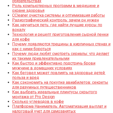
обязательствах
Роль компьютерных программ в медицине и
охране здоровья
CCleaner очистка системы и оптимизация работы
Радиографический контроль: зачем он нужен
Как научиться петь: где найти лучшие курсы по
вокалу
Технология и рецепт приготовления сырной пенки
для кофе
Почему появляются трещины в кирпичных стенах и
как с ними бороться
Почему люди любят смотреть сериалы: что делает
их такими привлекательными
Как быстро и эффективно подстричь брови
мужчине в домашних условиях
Как беговел может повлиять на здоровье детей:
польза и вред
Как сэкономить на покупке авиабилетов: секреты
для разумных путешественников
Как выбрать идеальные плинтусы скрытого
монтажа от Pro Design
Сколько углеводов в кофе
Платформа Наниматель: Автоматизация выплат и
налоговый учет для самозанятых