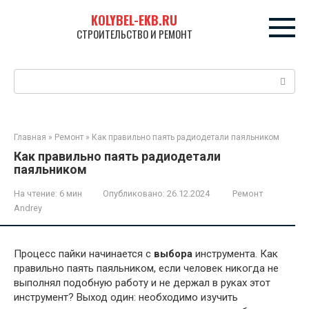
Перейти
KOLYBEL-EKB.RU
к
СТРОИТЕЛЬСТВО И РЕМОНТ
контенту
Поиск:
Главная
»
Ремонт
»
Как правильно паять радиодетали паяльником
Как правильно паять радиодетали
паяльником
На чтение:
6 мин
Опубликовано:
26.12.2024
Ремонт
Andrey
Процесс пайки начинается с
выбора
инструмента. Как
правильно паять паяльником, если человек никогда не
выполнял подобную работу и не держал в руках этот
инструмент? Выход один: необходимо изучить