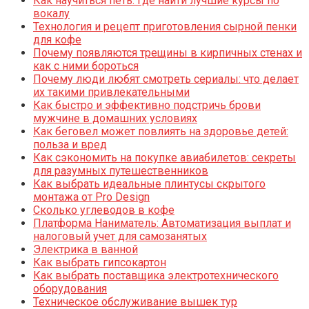
Как научиться петь: где найти лучшие курсы по
вокалу
Технология и рецепт приготовления сырной пенки
для кофе
Почему появляются трещины в кирпичных стенах и
как с ними бороться
Почему люди любят смотреть сериалы: что делает
их такими привлекательными
Как быстро и эффективно подстричь брови
мужчине в домашних условиях
Как беговел может повлиять на здоровье детей:
польза и вред
Как сэкономить на покупке авиабилетов: секреты
для разумных путешественников
Как выбрать идеальные плинтусы скрытого
монтажа от Pro Design
Сколько углеводов в кофе
Платформа Наниматель: Автоматизация выплат и
налоговый учет для самозанятых
Электрика в ванной
Как выбрать гипсокартон
Как выбрать поставщика электротехнического
оборудования
Техническое обслуживание вышек тур