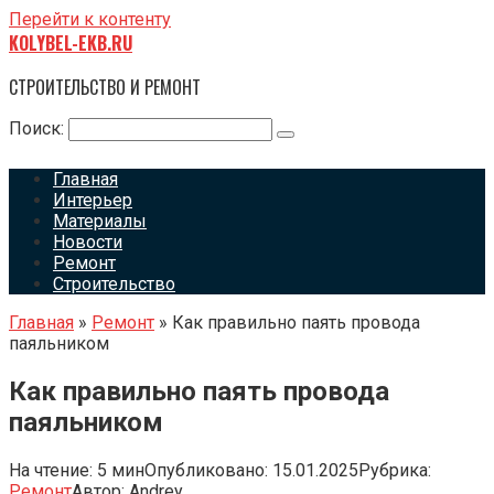
Перейти к контенту
KOLYBEL-EKB.RU
СТРОИТЕЛЬСТВО И РЕМОНТ
Поиск:
Главная
Интерьер
Материалы
Новости
Ремонт
Строительство
Главная
»
Ремонт
»
Как правильно паять провода
паяльником
Как правильно паять провода
паяльником
На чтение:
5 мин
Опубликовано:
15.01.2025
Рубрика:
Ремонт
Автор:
Andrey