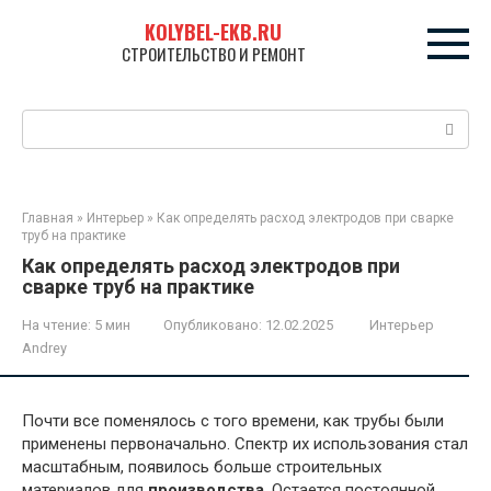
Перейти
KOLYBEL-EKB.RU
к
СТРОИТЕЛЬСТВО И РЕМОНТ
контенту
Поиск:
Главная
»
Интерьер
»
Как определять расход электродов при сварке
труб на практике
Как определять расход электродов при
сварке труб на практике
На чтение:
5 мин
Опубликовано:
12.02.2025
Интерьер
Andrey
Почти все поменялось с того времени, как трубы были
применены первоначально. Спектр их использования стал
масштабным, появилось больше строительных
материалов для
производства
. Остается постоянной