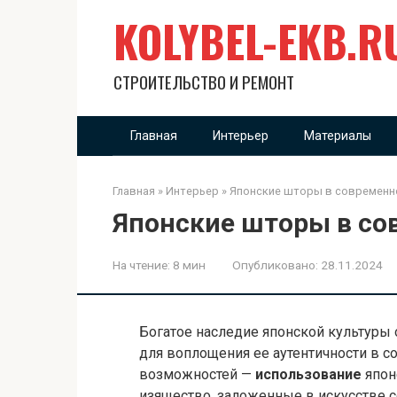
Перейти
KOLYBEL-EKB.R
к
контенту
СТРОИТЕЛЬСТВО И РЕМОНТ
Главная
Интерьер
Материалы
Главная
»
Интерьер
»
Японские шторы в современн
Японские шторы в со
На чтение:
8 мин
Опубликовано:
28.11.2024
Богатое наследие японской культуры
для воплощения ее аутентичности в с
возможностей —
использование
япон
изящество, заложенные в искусстве 