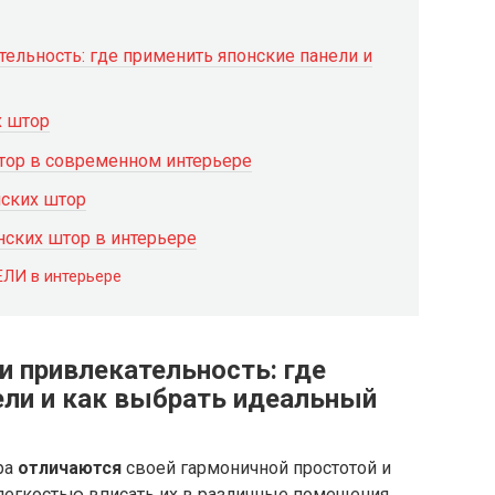
тельность: где применить японские панели и
х штор
штор в современном интерьере
ских штор
нских штор в интерьере
И в интерьере
и привлекательность: где
ели и как выбрать идеальный
ра
отличаются
своей гармоничной простотой и
легкостью вписать их в различные помещения.