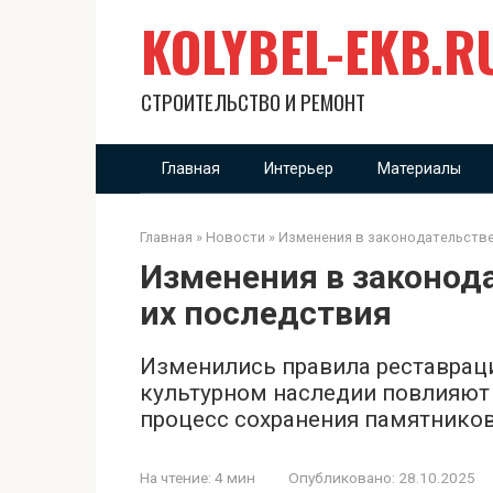
Перейти
KOLYBEL-EKB.R
к
контенту
СТРОИТЕЛЬСТВО И РЕМОНТ
Главная
Интерьер
Материалы
Главная
»
Новости
»
Изменения в законодательстве
Изменения в законода
их последствия
Изменились правила реставраци
культурном наследии повлияют 
процесс сохранения памятников
На чтение:
4 мин
Опубликовано:
28.10.2025