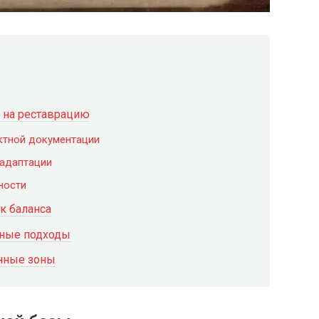
 на реставрацию
ктной документации
 адаптации
ности
к баланса
нные подходы
анные зоны