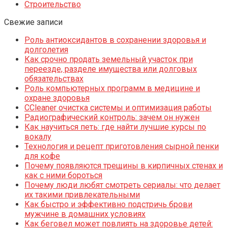
Строительство
Свежие записи
Роль антиоксидантов в сохранении здоровья и
долголетия
Как срочно продать земельный участок при
переезде, разделе имущества или долговых
обязательствах
Роль компьютерных программ в медицине и
охране здоровья
CCleaner очистка системы и оптимизация работы
Радиографический контроль: зачем он нужен
Как научиться петь: где найти лучшие курсы по
вокалу
Технология и рецепт приготовления сырной пенки
для кофе
Почему появляются трещины в кирпичных стенах и
как с ними бороться
Почему люди любят смотреть сериалы: что делает
их такими привлекательными
Как быстро и эффективно подстричь брови
мужчине в домашних условиях
Как беговел может повлиять на здоровье детей: