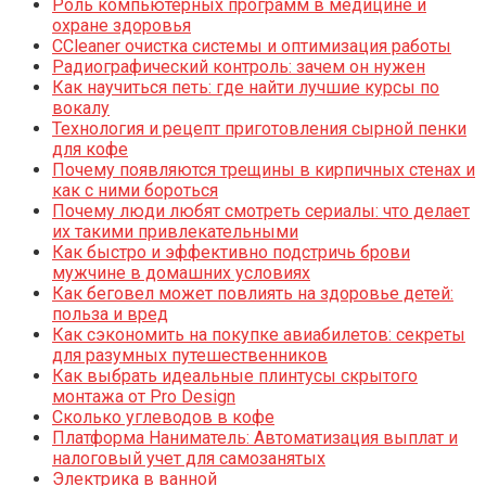
Роль компьютерных программ в медицине и
охране здоровья
CCleaner очистка системы и оптимизация работы
Радиографический контроль: зачем он нужен
Как научиться петь: где найти лучшие курсы по
вокалу
Технология и рецепт приготовления сырной пенки
для кофе
Почему появляются трещины в кирпичных стенах и
как с ними бороться
Почему люди любят смотреть сериалы: что делает
их такими привлекательными
Как быстро и эффективно подстричь брови
мужчине в домашних условиях
Как беговел может повлиять на здоровье детей:
польза и вред
Как сэкономить на покупке авиабилетов: секреты
для разумных путешественников
Как выбрать идеальные плинтусы скрытого
монтажа от Pro Design
Сколько углеводов в кофе
Платформа Наниматель: Автоматизация выплат и
налоговый учет для самозанятых
Электрика в ванной