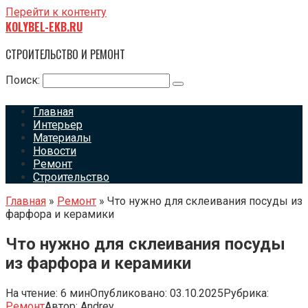
Перейти к контенту
KOLYBEL-EKB.RU
СТРОИТЕЛЬСТВО И РЕМОНТ
Поиск:
Главная
Интерьер
Материалы
Новости
Ремонт
Строительство
Главная
»
Ремонт
»
Что нужно для склеивания посуды из
фарфора и керамики
Что нужно для склеивания посуды
из фарфора и керамики
На чтение:
6 мин
Опубликовано:
03.10.2025
Рубрика:
Ремонт
Автор:
Andrey