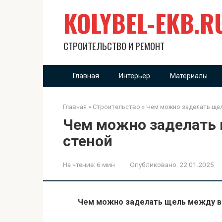
Перейти
KOLYBEL-EKB.R
к
контенту
СТРОИТЕЛЬСТВО И РЕМОНТ
Главная
Интерьер
Материалы
Главная
»
Строительство
»
Чем можно заделать щел
Чем можно заделать 
стеной
На чтение:
6 мин
Опубликовано:
22.01.2025
Чем можно заделать щель между ва