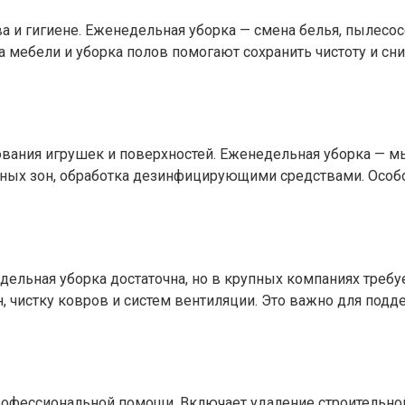
ва и гигиене. Еженедельная уборка — смена белья, пылесо
ка мебели и уборка полов помогают сохранить чистоту и с
зования игрушек и поверхностей. Еженедельная уборка — м
пных зон, обработка дезинфицирующими средствами. Особ
дельная уборка достаточна, но в крупных компаниях треб
н, чистку ковров и систем вентиляции. Это важно для по
фессиональной помощи. Включает удаление строительной 