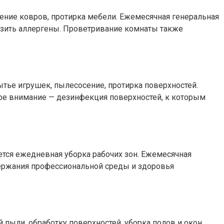
сение ковров, протирка мебели. Ежемесячная генеральная
низить аллергены. Проветривание комнаты также
ытье игрушек, пылесосение, протирка поверхностей.
ое внимание — дезинфекция поверхностей, к которым
уется ежедневная уборка рабочих зон. Ежемесячная
ддержания профессиональной среды и здоровья
пыли, обработку поверхностей, уборка полов и окон.