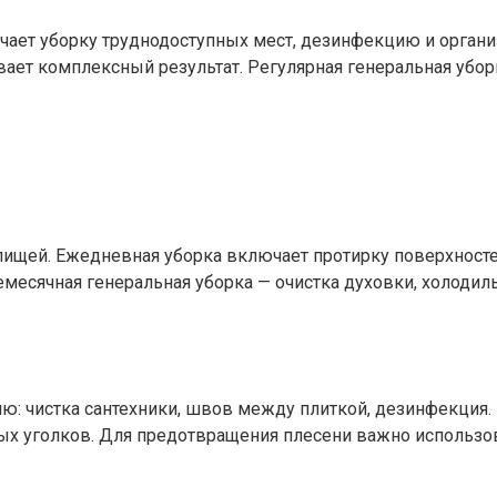
лючает уборку труднодоступных мест, дезинфекцию и орган
вает комплексный результат. Регулярная генеральная убо
с пищей. Ежедневная уборка включает протирку поверхност
емесячная генеральная уборка — очистка духовки, холодил
ю: чистка сантехники, швов между плиткой, дезинфекция.
упных уголков. Для предотвращения плесени важно использ