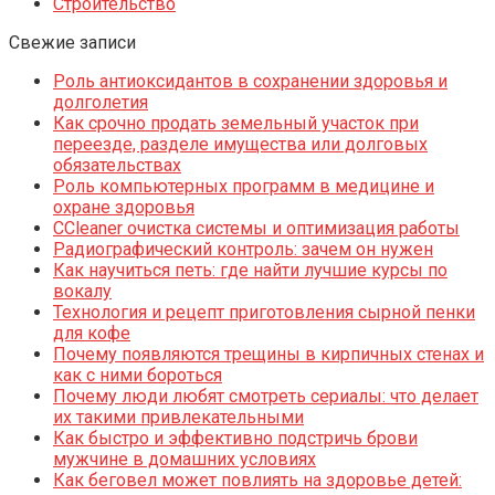
Строительство
Свежие записи
Роль антиоксидантов в сохранении здоровья и
долголетия
Как срочно продать земельный участок при
переезде, разделе имущества или долговых
обязательствах
Роль компьютерных программ в медицине и
охране здоровья
CCleaner очистка системы и оптимизация работы
Радиографический контроль: зачем он нужен
Как научиться петь: где найти лучшие курсы по
вокалу
Технология и рецепт приготовления сырной пенки
для кофе
Почему появляются трещины в кирпичных стенах и
как с ними бороться
Почему люди любят смотреть сериалы: что делает
их такими привлекательными
Как быстро и эффективно подстричь брови
мужчине в домашних условиях
Как беговел может повлиять на здоровье детей: